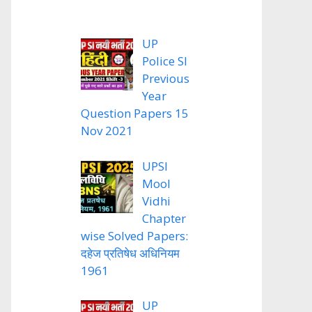
UP
Police SI
Previous
Year
Question Papers 15
Nov 2021
UPSI
Mool
Vidhi
Chapter
wise Solved Papers:
दहेज प्रतिषेध अधिनियम
1961
UP