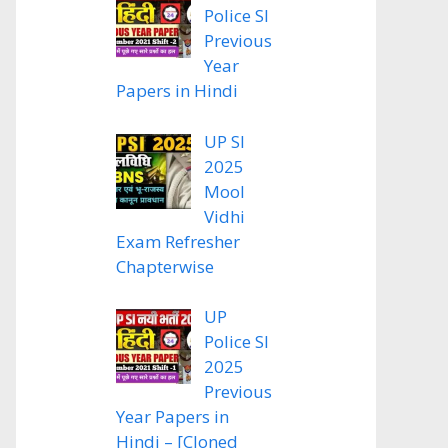
Police SI
Previous
Year
Papers in Hindi
UP SI
2025
Mool
Vidhi
Exam Refresher
Chapterwise
UP
Police SI
2025
Previous
Year Papers in
Hindi – [Cloned