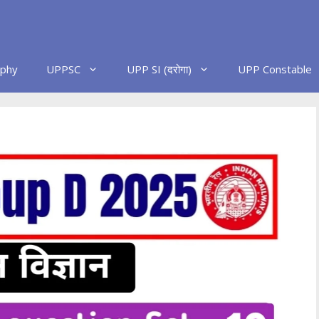
phy
UPPSC
UPP SI (दरोगा)
UPP Constable