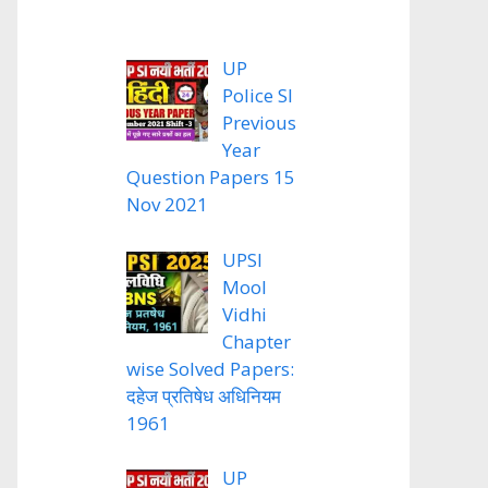
UP
Police SI
Previous
Year
Question Papers 15
Nov 2021
UPSI
Mool
Vidhi
Chapter
wise Solved Papers:
दहेज प्रतिषेध अधिनियम
1961
UP