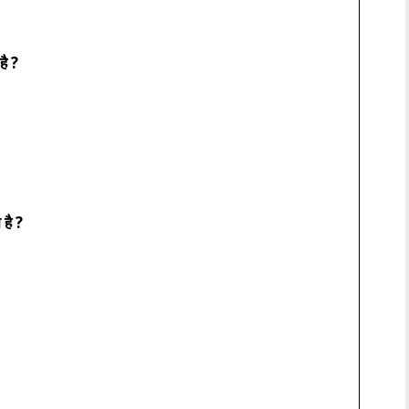
है ?
 है ?