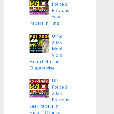
Police SI
Previous
Year
Papers in Hindi
UP SI
2025
Mool
Vidhi
Exam Refresher
Chapterwise
UP
Police SI
2025
Previous
Year Papers in
Hindi – [Cloned