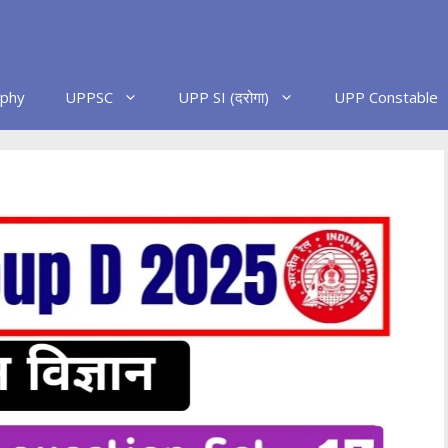
phy
UPPSC
UPP SI (दरोगा)
UPP Constable