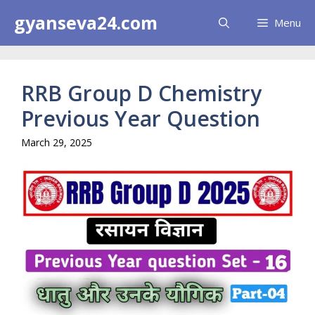
Skip
gyanseva24.com
Menu
to
content
RRB Group D Chemistry
Previous Year Question
March 29, 2025