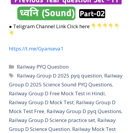
● Teligram Channel Link Click here
https://t.me/Gyanseva1
Categories
Railway PYQ Question
Tags
Railway Group D 2025 pyq question
,
Railway
Group D 2025 Science Sound PYQ Questions
,
Railway Group D Free Mock Test in Hindi
,
Railway Group D Mock Test
,
Railway Group D
Mock Test Free
,
Railway Group D pyq Questions
,
Railway Group D Science practice set
,
Railway
Group D Science Question
,
Railway Mock Test