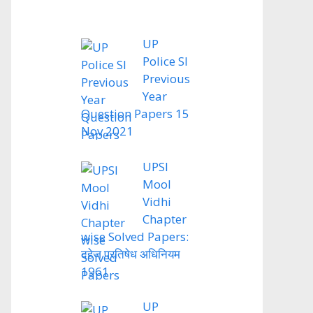
UP
Police SI
Previous
Year
Question Papers 15
Nov 2021
UPSI
Mool
Vidhi
Chapter
wise Solved Papers:
दहेज प्रतिषेध अधिनियम
1961
UP