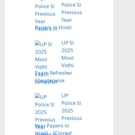
Police SI
Previous
Year
Papers in Hindi
UP SI
2025
Mool
Vidhi
Exam Refresher
Chapterwise
UP
Police SI
2025
Previous
Year Papers in
Hindi – [Cloned