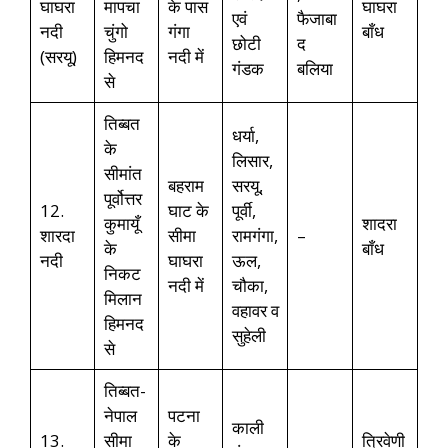
घाघरा
मापचा
के पास
घाघरा
एवं
फैजाबा
नदी
चुंगो
गंगा
बाँध
छोटी
द
(सरयू)
हिमनद
नदी में
गंडक
बलिया
से
तिब्बत
धर्या,
के
लिसार,
सीमांत
बहराम
सरयू,
पूर्वोत्तर
12.
घाट के
पूर्वी,
कुमायूँ
शादरा
शारदा
सीमा
रामगंगा,
–
के
बाँध
नदी
घाघरा
ऊल,
निकट
नदी में
चौका,
मिलान
वहावर व
हिमनद
सुहेली
से
तिब्बत-
नेपाल
पटना
काली
13.
सीमा
के
त्रिवेणी