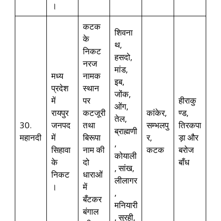
।
कटक
शिवना
के
थ,
निकट
हसदो,
नरज
मांड,
मध्य
नामक
इब,
प्रदेश
स्थान
जोंक,
में
पर
हीराकु
ओंग,
रायपुर
कटजूरी
कांकेर,
ण्ड,
तेल,
30.
जनपद
तथा
सम्भलपु
तिरकपा
ब्राह्मणी
महानदी
में
बिरूपा
र,
ड़ा और
,
सिहावा
नाम की
कटक
बरोज
कोयाली
के
दो
बाँध
, सांख,
निकट
धाराओं
लीलागर
।
में
,
बँटकर
मनियारी
बंगाल
, सुरही,