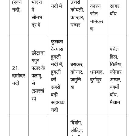
(स्वर्ण
भादरा
उत्तरी
नदी में
कारण
सागर
नदी)
में
कोयली,
सोन
बाँध
सोनभ
कान्हार,
नामकर
द्र में
घग्घर
ण
फुलका
के पास
पंचेत
छोटाना
हुगली
हिल,
गपुर
नदी में,
बराकर,
तिलैया,
21.
पठार के
हुगली
कोनार,
धनबाद,
कोनार,
दामोदर
पलामू
की
जमुनि
दुर्गापुर
अय्यर,
नदी
से
सबसे
या
बगर्मो
(झारखं
बड़ी
बाँध,
ड)
सहायक
मैथान
नदी
दिबांग,
लोहित,