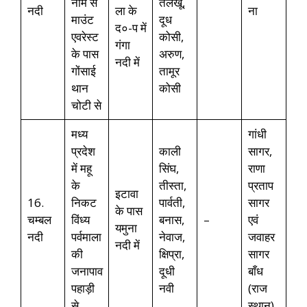
नाम से
तलखू,
नदी
ला के
ना
माउंट
दूध
द०-प में
एवरेस्ट
कोसी,
गंगा
के पास
अरुण,
नदी में
गोंसाई
तामूर
थान
कोसी
चोटी से
मध्य
गांधी
प्रदेश
काली
सागर,
में महू
सिंघ,
राणा
के
तीस्ता,
प्रताप
इटावा
16.
निकट
पार्वती,
सागर
के पास
चम्बल
विंध्य
बनास,
–
एवं
यमुना
नदी
पर्वमाला
नेवाज,
जवाहर
नदी में
की
क्षिप्रा,
सागर
जनापाव
दूधी
बाँध
पहाड़ी
नवी
(राज
से
स्थान)