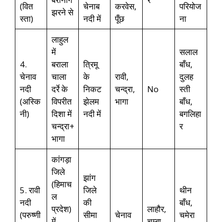
(वित
चेनाब
करवेस,
परियोज
झरने से
स्ता)
नदी में
पूँछ
ना
लाहुल
में
सलाल
4.
बराला
त्रिमू
बाँध,
चेनाव
चाला
के
रावी,
दुलह
नदी
दर्रे के
निकट
चन्द्रा,
No
स्ती
(अस्कि
विपरीत
झेलम
भागा
बाँध,
नी)
दिशा में
नदी में
बगलिहा
चन्द्रा+
र
भागा
कांगड़ा
जिले
झांग
(हिमाच
5. रावी
जिले
थीन
ल
नदी
की
बाँध,
प्रदेश)
लाहौर,
(परुष्णी
सीमा
चेनाव
चमेरा
में
चम्बा