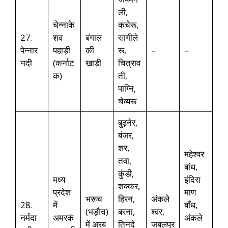
ली,
चेन्नाके
कचेरू,
27.
शव
बंगाल
सागीले
पेन्नार
पहाड़ी
की
रू,
–
–
नदी
(कर्नाट
खाड़ी
चित्राव
क)
ती,
पाग्नि,
चेव्यरू
बुढ़नेर,
बंजर,
शर,
महेश्वर
तवा,
बांध,
कुंडी,
मध्य
इंदिरा
शक्कर,
प्रदेश
माण
भरूच
हिरन,
अंकले
28.
में
बाँध,
(भड़ौच)
बरना,
श्वर,
नर्मदा
अमरकं
अंकले
में अरब
तिनदे
जबलपुर