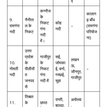
द
कन्नौज
कालाग
के
9.
नैनीता
ढ़ बाँध
निकट
कोह
रामगंगा
ल के
–
(रामगंगा
गंगा
नदी
नदी
निकट
परियोज
नदी
ना)
में।
उत्तर
प्रदेश
गाजीपुर
सई,
लखन
10.
के
के
जोमका
ऊ,
गोमती
पीलीभी
निकट
ई, बर्ना,
–
जौनपुर,
नदी
त
गंगा
गच्छई,
गाजीपुर
जनपद
नदी में
चुहा
से
तिब्बत
राप्ती,
अयोध्या
11.
के
छपरा
शारदा.
,