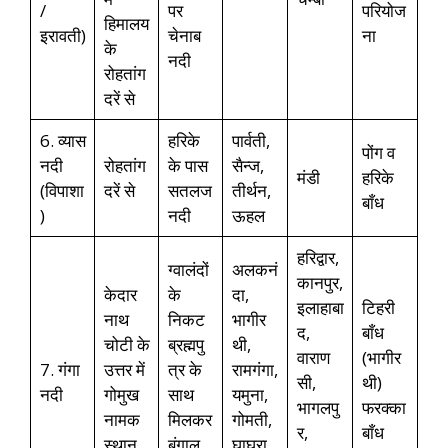
/
पर
परियोज
हिमालय
इरावती)
चेनाब
ना
के
नदी
रोहतांग
दरें से
6. व्यास
हरिके
पार्वती,
पोंग व
नदी
रोहतांग
के पास
सैन्ज,
मंडी
हरिके
(विपाशा
दरें से
सतलज
तीर्थन,
बाँध
)
नदी
ऊहल
हरिद्वार,
ग्वालंदों
अलकनं
कानपुर,
केदार
के
दा,
इलाहाबा
टिहरी
नाथ
निकट
भागीर
द,
बाँध
चोटी के
ब्रह्मपु
थी,
वाराण
(भागीर
7. गंगा
उत्तर में
त्र के
रामगंगा,
सी,
थी)
नदी
गोमुख
साथ
यमुना,
भागलपु
फरक्का
नामक
मिलकर
गोमती,
र,
बाँध
स्थान
बंगाल
घाघरा,