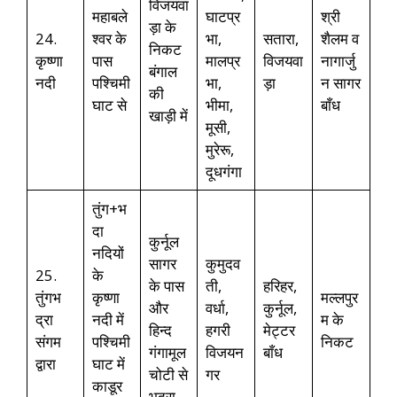
विजयवा
महाबले
घाटप्र
श्री
ड़ा के
24.
श्वर के
भा,
सतारा,
शैलम व
निकट
कृष्णा
पास
मालप्र
विजयवा
नागार्जु
बंगाल
नदी
पश्चिमी
भा,
ड़ा
न सागर
की
घाट से
भीमा,
बाँध
खाड़ी में
मूसी,
मुरेरू,
दूधगंगा
तुंग+भ
दा
कुर्नूल
नदियों
सागर
कुमुदव
25.
के
के पास
ती,
हरिहर,
तुंगभ
कृष्णा
मल्लपुर
और
वर्धा,
कुर्नूल,
द्रा
नदी में
म के
हिन्द
हगरी
मेट्टर
संगम
पश्चिमी
निकट
गंगामूल
विजयन
बाँध
द्वारा
घाट में
चोटी से
गर
काडूर
भद्रा