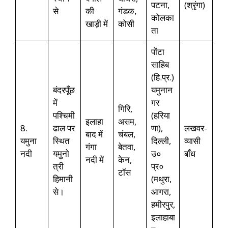
पटना,
(श्रृंगा)
से
की
गंडक,
कोलका
खाड़ी में
कोसी
ता
पोंटा
साहिब
(हि.प्र.)
बंदरपूँछ
यमुनान
में
गर
गिरि,
पश्चिमी
(हरिया
इलाहा
असम,
8.
ढाल पर
णा),
लखवर-
बाद में
चंबल,
यमुना
स्थित
दिल्ली,
व्यासी
गंगा
बेतवा,
नदी
यमुनो
उ०
बाँध
नदी में
केन,
त्री
प्र०
टॉस
हिमानी
(मथुरा,
से।
आगरा,
हमीरपुर,
इलाहाबा