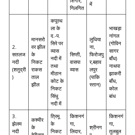
शिगार,
में
गिलगित
कपूरथ
ला के
भाखड़ा
द.-प.
नांगल
मानसरो
लुधिया
सिरे पर
(गोविन
2.
वर झील
ना,
व्यास
सागर
सतलज
के
सिप्ती,
फिरोजपु
नदी में
बाँध)
नदी
निकट
वासपा
र,बहाव
तथा
नाथपा
(शतुद्री
राकस
व्यास
लपुर
मीठान
झाकरी
)
ताल
(पाकि
कोट के
बाँध,
झील
स्तान)
निकट
कोल
सिंधु
बांध
नदी में
3.
त्रिमू
किशनगं
किशनगं
कश्मीर
झेलम
के
गा,
गा,
के
श्रीनग
नदी
निकट
लिदार,
तुलबुल
बेरीनाग
र