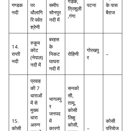
गंडक,
गण्डक
पर
समीप
पटना
के पास
त्रिशूली
नदी
धौलागि
सोनपुर
बैराज
,गंगा
रि पर्वत
नदी में
श्रेणी
बरहस
रुकुम
14.
के
कोट
गोरखपु
राप्ती
निकट
रोहिणी
–
(नेपाल)
र
नदी
घाघरा
नदी में
नदी में
प्रवाह
की 7
सनको
धाराओं
सी,
भागलपु
में से
तामू,
र
मुख्य
कोसी
जनपद
धारा
लिक्षु
15.
में
कोसी
अरुण
कोसी,
कोसी
कारगो
–
परियोज