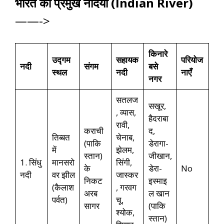
भारत की प्रमुख नदियाँ (Indian River)
——->
किनारे
उद्गम
सहायक
परियोज
नदी
संगम
बसे
स्थल
नदी
नाएँ
नगर
सतलज
सखूर,
, व्यास,
हैदराबा
रावी,
कराची
द,
तिब्बत
चेनाब,
(पाकि
डेरागा-
में
झेलम,
स्तान)
जीखान,
1. सिंधु
मानसरो
सिंगी,
के
डेरा-
No
नदी
वर झील
जास्कर
निकट
इस्माइ
(कैलाश
, गरवग
अरब
ल खान
पर्वत)
चू,
सागर
(पाकि
श्योक,
स्तान)