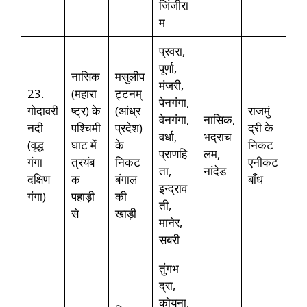
जिंजीरा
म
प्रवरा,
पूर्णा,
नासिक
मसुलीप
मंजरी,
23.
(महारा
ट्टनम्
पेनगंगा,
गोदावरी
ष्ट्र) के
(आंध्र
राजमुं
वेनगंगा,
नासिक,
नदी
पश्चिमी
प्रदेश)
द्री के
वर्धा,
भद्राच
(वृद्ध
घाट में
के
निकट
प्राणहि
लम,
गंगा
त्रयंब
निकट
एनीकट
ता,
नांदेड
दक्षिण
क
बंगाल
बाँध
इन्द्राव
गंगा)
पहाड़ी
की
ती,
से
खाड़ी
मानेर,
सबरी
तुंगभ
द्रा,
कोयना,