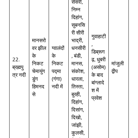
सेसरी,
निम्न
दिहांग,
सुबनसि
री सीरी
गुवाहाटी
मानसरो
भाद्री,
,
वर झील
ग्वालंदों
धनसीरी
डिब्रूग
के
के
, बंडी,
22.
ढ़, धुबरी
निकट
निकट
मानस,
मांजुली
ब्रह्मपु
(असोम)
चेमायुंग
पद्मा
संकोश,
द्वीप
त्र नदी
के बाद
डुंग
(गंगा)
धारला,
बांग्लादे
हिमनद
नदी में
तिस्ता,
श में
से
बुरही,
प्रवेश
दिहांग,
दिसांग,
दिखो,
जांझी,
कुलसी,