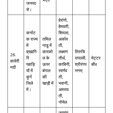
जनपद
से।
हेरांगो,
हेमवती,
कर्नाट
शिमला,
क राज्य
तमिल
अर्काव
में
नाडु में
ती,
ब्रह्मगि
कारको
लक्ष्मण
तिरुचि
26.
रि
ल के
तीर्थ,
रापल्ली,
मेट्टर
कावेरी
पहाड़ि
ऊपर
काबिनी,
श्रीरंगप
बाँध
नदी
यों में
बंगाल
स्वर्णव
त्तनम्
कुर्ग
की
ती,
जिले
खाड़ी में
भवानी,
में।
अमराव
ती,
नोयेल
जयमंग