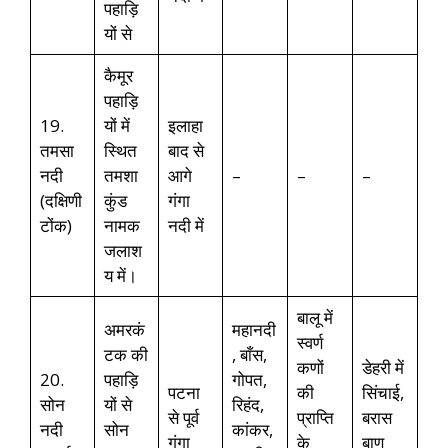
पहाड़ि
यों से
कैमूर
पहाड़ि
19.
यों में
इलाहा
तमसा
स्थित
बाद से
नदी
तमशा
आगे
–
–
–
(दक्षिणी
कुंड
गंगा
टोंक)
नामक
नदी में
जलाश
य में।
बालू में
अमरकं
महानदी
स्वर्ण
टक की
, बाँस,
कणों
डेहरी में
20.
पहाड़ि
गोपत,
पटना
की
सिंचाई,
सोन
यों से
रिहंद,
से पूर्व
प्राप्ति
बरास
नदी
सोन
कांकर,
गंगा
के
बाण