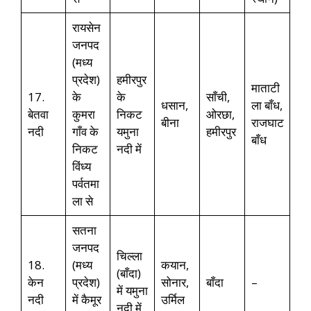
रायसेन
जनपद
(मध्य
प्रदेश)
हमीरपुर
माताटी
17.
के
के
साँची,
धसान,
ला बाँध,
बेतवा
कुमरा
निकट
ओरछा,
बीना
राजघाट
नदी
गाँव के
यमुना
हमीरपुर
बाँध
निकट
नदी में
विंध्य
पर्वतमा
ला से
सतना
जनपद
चिल्ला
18.
(मध्य
कयान,
(बाँदा)
केन
प्रदेश)
सोनार,
बाँदा
–
में यमुना
नदी
में कैमूर
उर्मिल
नदी में