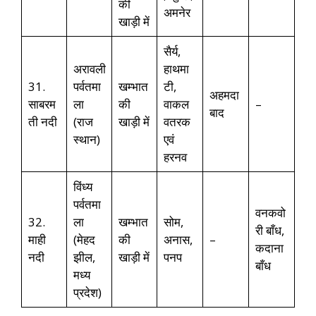
की
अमनेर
खाड़ी में
सैर्य,
अरावली
हाथमा
31.
पर्वतमा
खम्भात
टी,
अहमदा
साबरम
ला
की
वाकल
–
बाद
ती नदी
(राज
खाड़ी में
वतरक
स्थान)
एवं
हरनव
विंध्य
पर्वतमा
वनकवो
32.
ला
खम्भात
सोम,
री बाँध,
माही
(मेहद
की
अनास,
–
कदाना
नदी
झील,
खाड़ी में
पनप
बाँध
मध्य
प्रदेश)