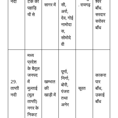
नदी
टक की
श्वर
सागर में
सी,
. रायगढ़
पहाड़ि
बाँध.
अर्रा,
यों से
सरदार
देव, गोई
सरोवर
नामोदा
बाँध
स,
सोमोदे
वी
मध्य
प्रदेश
के बैतूल
पूर्णा,
जनपद
काकरा
निर्गा,
29.
में
खम्भात
पार
बोरी,
ताप्ती
मुल्ताई
की
सूरत
बाँध,
पंजरा
नदी
(मूल
खाड़ी में
उकाई
तथा
ताप्ती)
बाँध
अनेर
नगर के
निकट