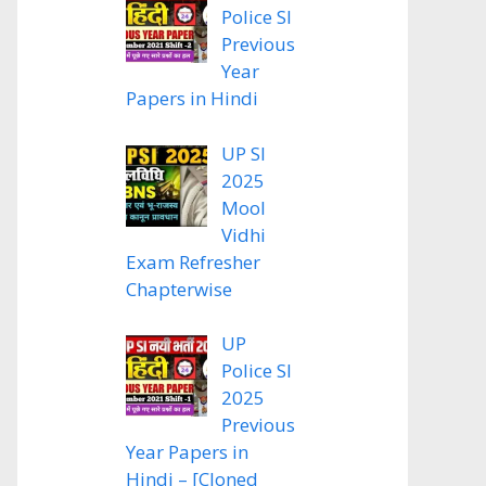
Police SI
Previous
Year
Papers in Hindi
UP SI
2025
Mool
Vidhi
Exam Refresher
Chapterwise
UP
Police SI
2025
Previous
Year Papers in
Hindi – [Cloned