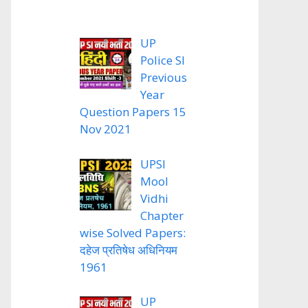
UP
Police SI
Previous
Year
Question Papers 15
Nov 2021
UPSI
Mool
Vidhi
Chapter
wise Solved Papers:
दहेज प्रतिषेध अधिनियम
1961
UP